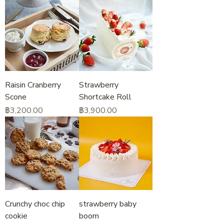
Raisin Cranberry
Strawberry
Scone
Shortcake Roll
ราคา
ราคา
฿3,200.00
฿3,900.00
Crunchy choc chip
strawberry baby
cookie
boom