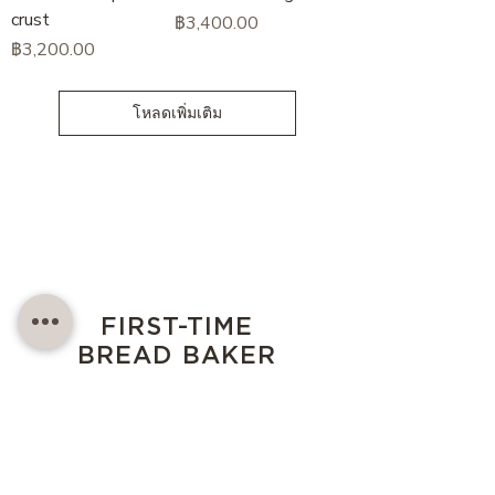
crust
ราคา
฿3,400.00
ราคา
฿3,200.00
โหลดเพิ่มเติม
FIRST-TIME
BREAD BAKER
คอร์สปูพื้นฐานขนมปัง
เนื้อหาที่จะได้เรียนรู้
ทฤษฎีต่างๆเกี่ยวกับขนมปัง