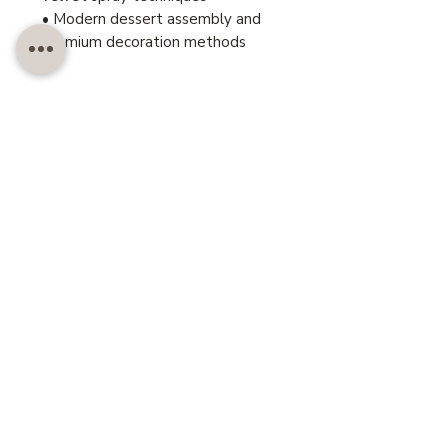
• Modern dessert assembly and
premium decoration methods
สอบถาม LINE@
Customer also like..