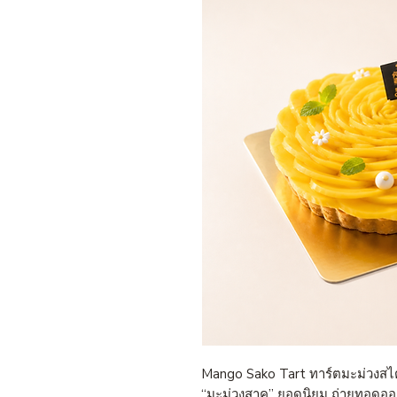
Mango Sako Tart
ทาร์ตมะม่วงสไต
“
มะม่วงสาคู
”
ยอดนิยม ถ่ายทอดออก