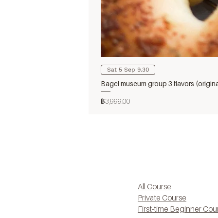
Sat 5 Sep 9.30
Bagel museum group 3 flavors (origin
ราคา
฿3,999.00
All Course
Private Course
First-time Beginner Cou