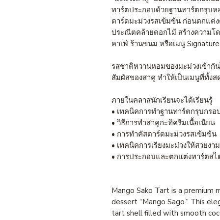
ทาร์ตประกอบด้วยฐานทาร์ตกรุบหอม
ตาร์ดมะม่วงรสเข้มข้น ก่อนตกแต่ง
ประณีตคล้ายดอกไม้ สร้างความโดด
คาเฟ่ ร้านขนม หรือเมนู
Signatur
รสชาติหวานหอมของมะม่วงเข้ากันไ
สัมผัสของสาคู ทำให้เป็นเมนูที่ทั้
ภายในคลาสนักเรียนจะได้เรียนรู้
•
เทคนิคการทำฐานทาร์ตกรุบกรอ
•
วิธีการทำสาคูกะทิครีมเนื้อเนียน
•
การทำคัสตาร์ดมะม่วงรสเข้มข้น
•
เทคนิคการเรียงมะม่วงให้สวยงา
•
การประกอบและตกแต่งทาร์ตสไตล
Mango Sako Tart is a premium m
dessert “Mango Sago.” This eleg
tart shell filled with smooth c