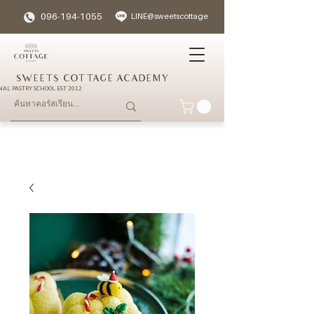
096-194-1055
LINE@sweetscottage
SWEETS COTTAGE ACADEMY
NAL PASTRY SCHOOL EST 2012