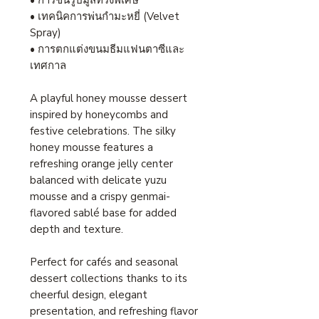
• การขึ้นรูปมูสทรงพิเศษ
• เทคนิคการพ่นกำมะหยี่ (Velvet
Spray)
• การตกแต่งขนมธีมแฟนตาซีและ
เทศกาล
A playful honey mousse dessert
inspired by honeycombs and
festive celebrations. The silky
honey mousse features a
refreshing orange jelly center
balanced with delicate yuzu
mousse and a crispy genmai-
flavored sablé base for added
depth and texture.
Perfect for cafés and seasonal
dessert collections thanks to its
cheerful design, elegant
presentation, and refreshing flavor