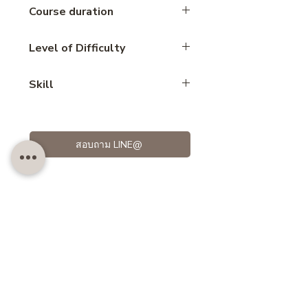
Course duration
3.30 hours
Level of Difficulty
Advance
Skill
Mousse
สอบถาม LINE@
Customer also like..