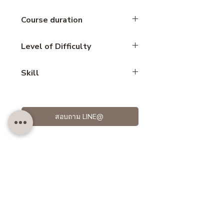
Course duration
2.15 hours
Level of Difficulty
Beginner
Skill
Dessert cafe
สอบถาม LINE@
Customer also like..