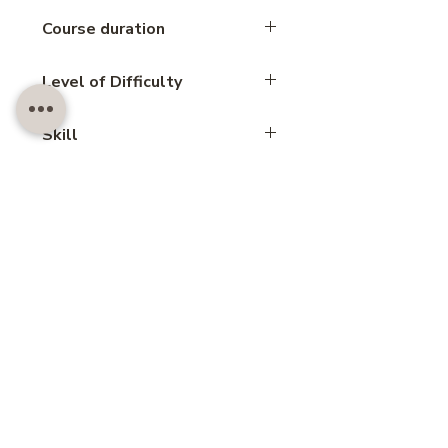
Course duration
2 hours
Level of Difficulty
Basic Course
Skill
Cookie
สอบถาม LINE@
Customer also like..