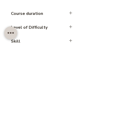
Course duration
2 hours
Level of Difficulty
Beginner
Skill
No baked
สอบถาม LINE@
Customer also like..