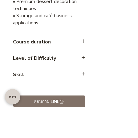
• Premium dessert decoration
techniques
• Storage and café business
applications
Course duration
1.3 hours
Level of Difficulty
Beginner
Skill
No baked
สอบถาม LINE@
Customer also like..