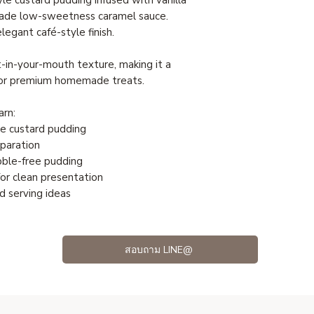
de low-sweetness caramel sauce.
legant café-style finish.
-in-your-mouth texture, making it a
 or premium homemade treats.
arn:
e custard pudding
paration
ubble-free pudding
or clean presentation
d serving ideas
สอบถาม LINE@