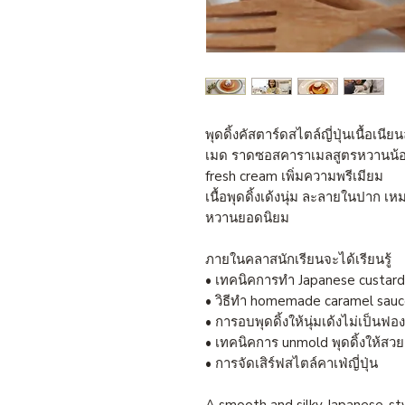
พุดดิ้งคัสตาร์ดสไตล์ญี่ปุ่นเนื้อ
เมด ราดซอสคาราเมลสูตรหวานน้อย 
fresh cream เพิ่มความพรีเมียม
เนื้อพุดดิ้งเด้งนุ่ม ละลายในปาก 
หวานยอดนิยม
ภายในคลาสนักเรียนจะได้เรียนรู้
• เทคนิคการทำ Japanese custard 
• วิธีทำ homemade caramel sau
• การอบพุดดิ้งให้นุ่มเด้งไม่เป็นฟ
• เทคนิคการ unmold พุดดิ้งให้สว
• การจัดเสิร์ฟสไตล์คาเฟ่ญี่ปุ่น
A smooth and silky Japanese-sty