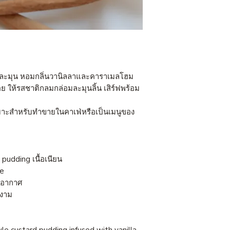
เนียนละมุน หอมกลิ่นวานิลลาและคาราเมลโฮม
ให้รสชาติกลมกล่อมละมุนลิ้น เสิร์ฟพร้อม
เหมาะสำหรับทำขายในคาเฟ่หรือเป็นเมนูของ
pudding เนื้อเนียน
ce
องอากาศ
ยงาม
le custard pudding infused with vanilla