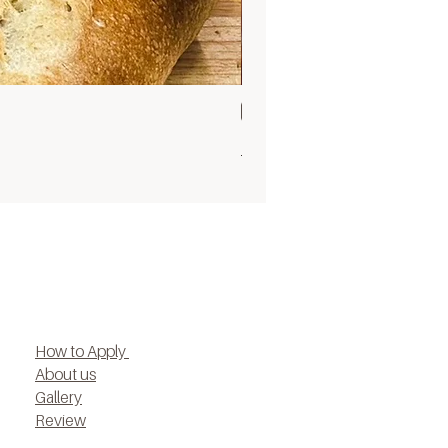
Sat 5 Sep 9.30
Bagel museum group 3 flavors (o
ราคา
฿3,999.00
How to Apply
About us
Gallery
Review