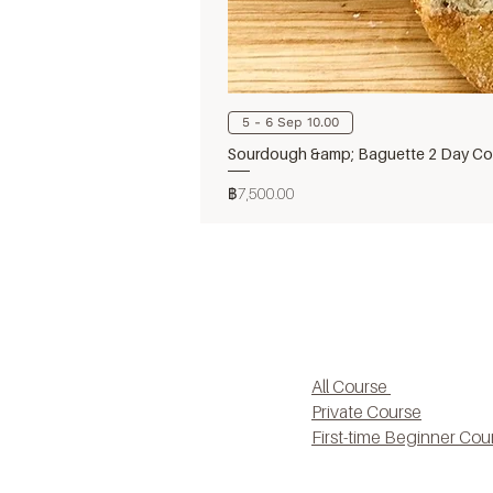
5 - 6 Sep 10.00
Sourdough &amp; Baguette 2 Day Cou
ราคา
฿7,500.00
All Course
Private Course
First-time Beginner Cou