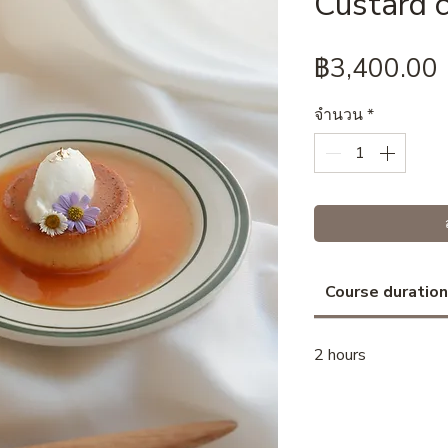
Custard 
฿3,400.00
จำนวน
*
Course duration
2 hours