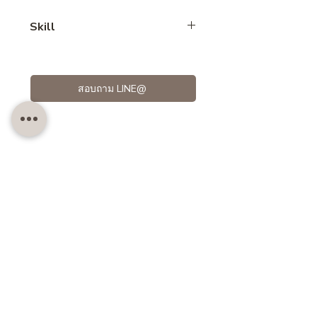
Beginner
Skill
Brownie
สอบถาม LINE@
Customer also like..