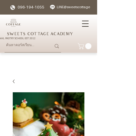
096-194-1055
LINE@sweetscottage
SWEETS COTTAGE ACADEMY
NAL PASTRY SCHOOL EST 2012