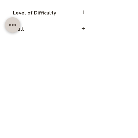
5 hours
Level of Difficulty
Advance
Skill
Mousse
สอบถาม LINE@
Customer also like..