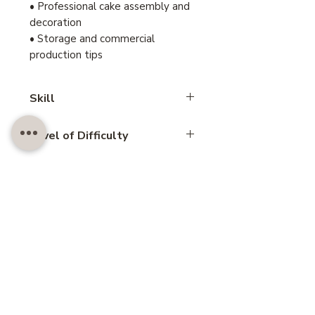
• Professional cake assembly and
decoration
• Storage and commercial
production tips
Skill
3.45 hours
Level of Difficulty
Intermediate
Skill
Chiffon cake
สอบถาม LINE@