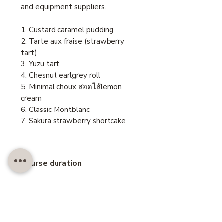
and equipment suppliers.
1. Custard caramel pudding
2. Tarte aux fraise (strawberry
tart)
3. Yuzu tart
4. Chesnut earlgrey roll
5. Minimal choux สอดไส้lemon
cream
6. Classic Montblanc
7. Sakura strawberry shortcake
Course duration
2 days
Level of Difficulty
Intermediate
Skill