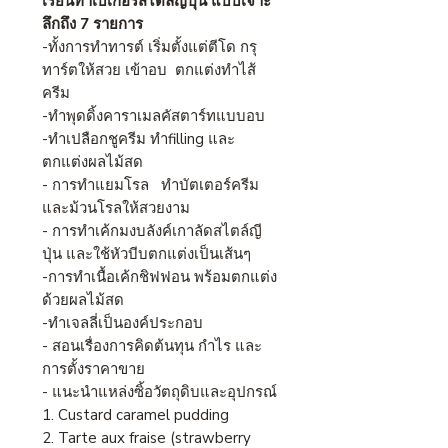
เรียนทำเบเกอรี่สไตล์ญี่ปุ่น แบบเจาะ
ลึกถึง 7 รายการ
-ทั้งการทำทารต์ เริ่มตั้งแต่ตีโด กรุ
ทาร์ตให้สวย เข้าอบ ตกแต่งทำไส้
ครีม
-ทำพุดดิ้งคาราเมลคัสตาร์ทแบบอบ
-ทำเปลือกชูครีม ทำfilling และ
ตกแต่งผลไม้สด
- การทำแยมโรล ทำบัตเตอร์ครีม
และม้วนโรลให้สวยงาม
- การทำเค้กมงบลังค์เกาลัดสไตล์ญี
ปุ่น และใช้หัวบีบตกแต่งเป็นเส้นๆ
-การทำเนื้อเค้กชิฟฟอน พร้อมตกแต่ง
ด้วยผลไม้สด
-ทำเจลลี่เป็นองค์ประกอบ
- สอนเรื่องการคิดต้นทุน กำไร และ
การตั้งราคาขาย
- แนะนำแหล่งซิ้อวัตถุดิบและอุปกรณ์
1. Custard caramel pudding
2. Tarte aux fraise (strawberry