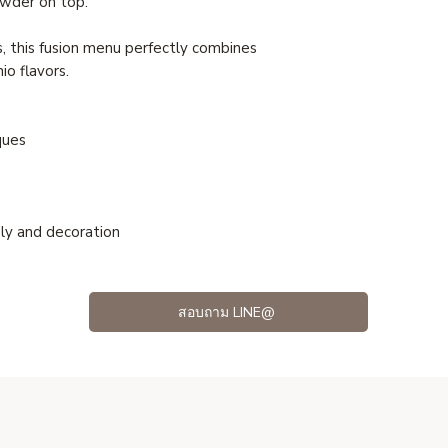
wder on top.
s, this fusion menu perfectly combines
io flavors.
ques
ly and decoration
สอบถาม LINE@