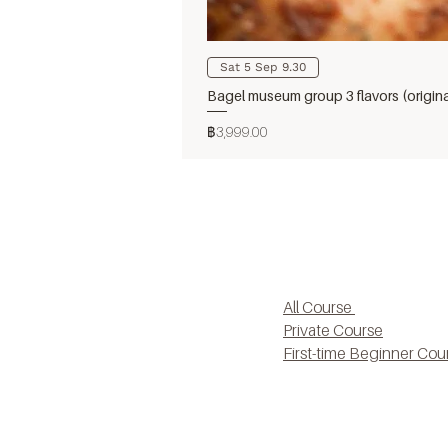
Sat 5 Sep 9.30
Bagel museum group 3 flavors (origin
ราคา
฿3,999.00
All Course
Private Course
First-time Beginner Cou