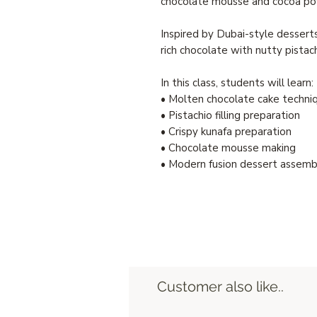
chocolate mousse and cocoa po
Inspired by Dubai-style dessert
rich chocolate with nutty pistach
In this class, students will learn:
• Molten chocolate cake techni
• Pistachio filling preparation
• Crispy kunafa preparation
• Chocolate mousse making
• Modern fusion dessert assemb
Customer also like..