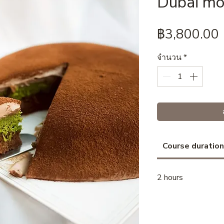
Dubai mo
฿3,800.00
จำนวน
*
Course duration
2 hours