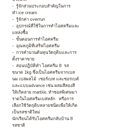
-
รู้จักส่วนประกอบสำคัญในการ
ทำ
ice cream
-
รู้จักค่า
overrun
-
อุปกรณ์ที่ใช้ในการทำไอศครีมและ
แหล่งซื้อ
-
ขั้นตอนการทำไอศครีม
-
อุณหภูมิที่เสริฟไอศครีม
- การคำนวนต้นทุนวัตถุดิบและการ
ตั้งราคาขาย
-
สอนปฎิบัติทำ ไอศครีม 8
รส
ขนาด 1kg ซึ่งเป็นไอศครีมจากเบส
นม เบสผลไม้ เชอร์เบท และซอรเบต์
และแบบadvance เช่น ผสมสีสองสี
ให้เกิดลาย marble, ทำซอสพิเศษมา
ราดในไอศครีมเบสหลัก หรือการ
เลือกใช้วัตถุดิบหลายชนิดเพื่อให้เกิด
เป็นรสชาติใหม่
นักเรียนได้รับไอศครีมกลับบ้าน 8
รสชาติ