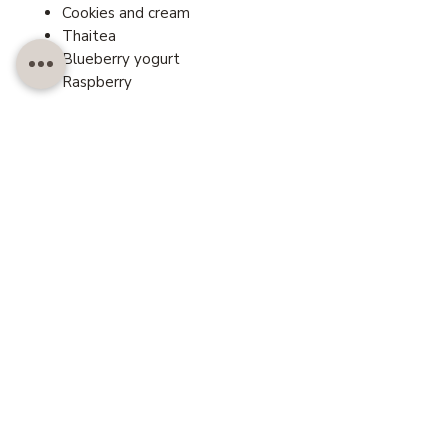
Cookies and cream
Thaitea
Blueberry yogurt
Raspberry
Course duration
6 Hours
Level of Difficulty
Intermediate
Skill
Ice cream
สอบถาม LINE@