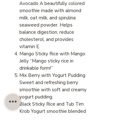
Avocado A beautifully colored
smoothie made with almond
milk, oat milk, and spirulina
seaweed powder. Helps
balance digestion, reduce
cholesterol, and provides
vitamin E.
Mango Sticky Rice with Mango
Jelly “Mango sticky rice in
drinkable form!”
Mix Berry with Yogurt Pudding
Sweet and refreshing berry
smoothie with soft and creamy
yogurt pudding.
Black Sticky Rice and Tub Tim
Krob Yogurt smoothie blended
with black sticky rice for a
familiar Thai-inspired flavor.
High in fiber and rich in