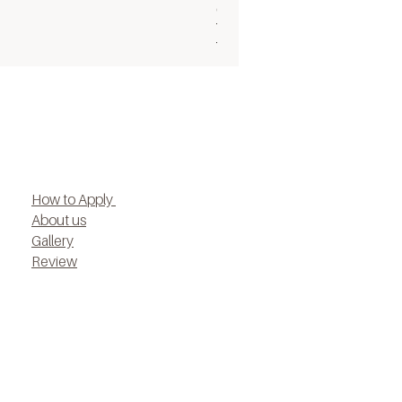
Ocean cupcake 30 Aug
ราคาปกติ
ราคาขายลด
฿1,500.00
฿1,200.00
How to Apply
About us
Gallery
Review