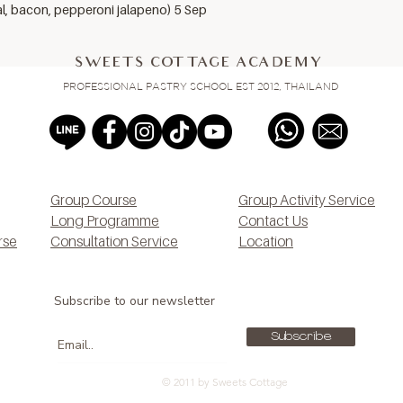
al, bacon, pepperoni jalapeno) 5 Sep
SWEETS COTTAGE ACADEMY
PROFESSIONAL PASTRY SCHOOL EST 2012, THAILAND
Group Course
Group Activity Service
Long Programme
Contact Us
rse
Consultation Service
Location
Subscribe to our newsletter
Subscribe
© 2011 by Sweets Cottage