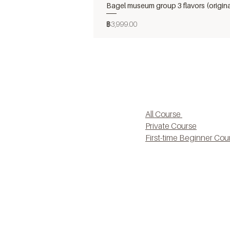
Bagel museum group 3 flavors (origin
ราคา
฿3,999.00
All Course
Private Course
First-time Beginner Cou