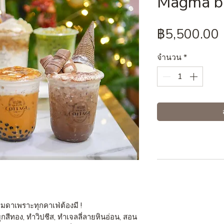
Magma b
฿5,500.00
จำนวน
*
ดาเพราะทุกคาเฟ่ต้องมี !
มุกสีทอง, ทำวิปชีส, ทำเจลลี่ลายหินอ่อน, สอน