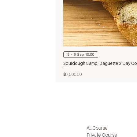
5 - 6 Sep 10.00
Sourdough &amp; Baguette 2 Day Cou
ราคา
฿7,500.00
All Course
Private Course