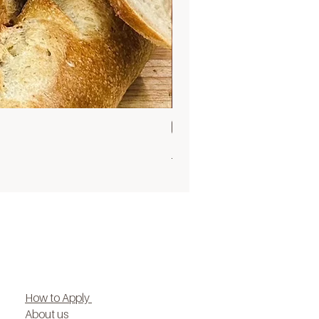
Sat 5 Sep 9.30
Bagel museum group 3 flavors (o
ราคา
฿3,999.00
How to Apply
About us