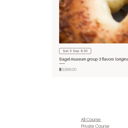
Sat 5 Sep 9.30
Bagel museum group 3 flavors (origin
ราคา
฿3,999.00
All Course
Private Course