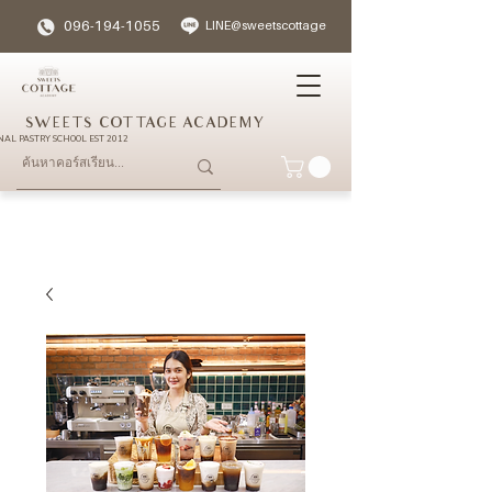
096-194-1055
LINE@sweetscottage
SWEETS COTTAGE ACADEMY
NAL PASTRY SCHOOL EST 2012