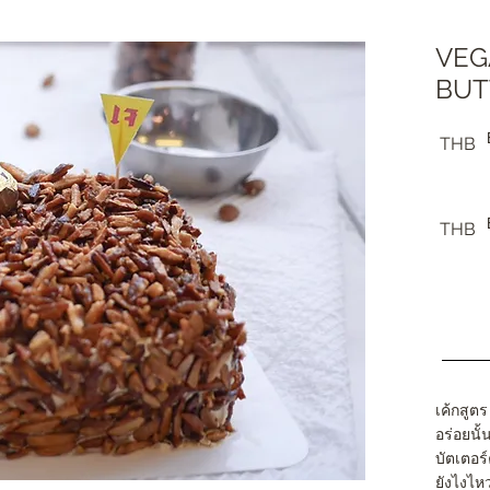
VEG
BUT
THB
THB
เค้กสูต
อร่อยนั
บัตเตอร
ยังไงไห