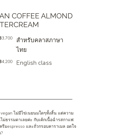
AN COFFEE ALMOND
TERCREAM
฿3,700
สำหรับคลาสภาษา
ไทย
฿4,200
English class
ร vegan ไม่มีไข่เนยนมใดๆทั้งสิ้น แต่ความ
้นไม่ธรรมดาเลยค่ะ กับเค้กเนื้อฉ่ำรสกาแฟ
์ครีมespresso และถั่วกรอบคาราเมล อดใจ
ว?