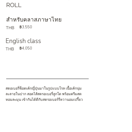
ROLL
สำหรับคลาสภาษาไทย
฿3,550
THB
English class
฿4,050
THB
สตอเบอรี่ช็อตเค้กญี่ปุ่นมาในรูปแบบโรล เนื้อเค้กนุ่ม
ละลายในปาก สอดไส้สตรอเบอรี่ลูกโต พร้อมครีมสด
หอมละมุน เข้ากันได้ดีกับสตรอเบอร์รี่หวานอมเปรี้ยว