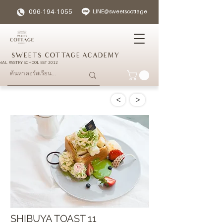
096-194-1055
LINE@sweetscottage
SWEETS COTTAGE ACADEMY
NAL PASTRY SCHOOL EST 2012
<
>
SHIBUYA TOAST 11