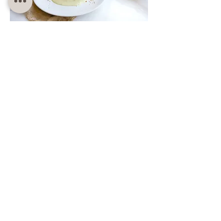
SWEETS COTTAGE ACADEMY
PROFESSIONAL PASTRY SCHOOL EST 2012, THAILAND
All Course
Group Course
Private Course
Long Programme