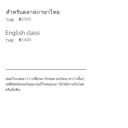
สำหรับคลาสภาษาไทย
฿3,500
THB
English class
฿3,600
THB
ชอคโกแลตลาว่า เปลือกดาร์กชอค อบร้อนๆ ลาว่าเยิ้มๆ
รสพีนัทบัตเตอร์หอมกรุ่นก็ไหลออกมา ยิ่งได้ทานกับไอศ
ครีมยิ่งฟิน