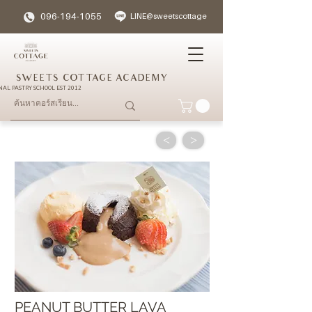
096-194-1055
LINE@sweetscottage
SWEETS COTTAGE ACADEMY
NAL PASTRY SCHOOL EST 2012
<
>
PEANUT BUTTER LAVA