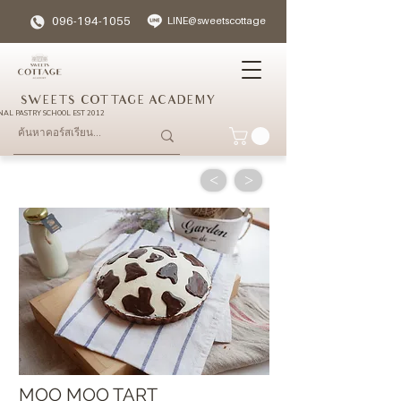
096-194-1055
LINE@sweetscottage
SWEETS COTTAGE ACADEMY
NAL PASTRY SCHOOL EST 2012
<
>
MOO MOO TART