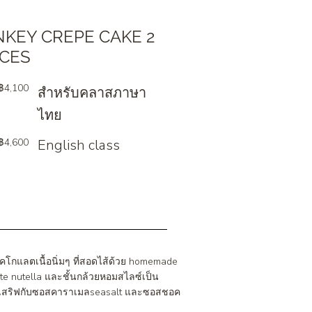
KEY CREPE CAKE 2
CES
฿4,100
สำหรับคลาสภาษา
ไทย
฿4,600
English class
โกแลตเนื้อนิ่มๆ ที่สอดไส้ด้วย homemade
te nutella และชั้นกล้วยหอมสไลซ์เป็น
์ เสริฟกับซอสคาราเมลseasalt และซอสชอค