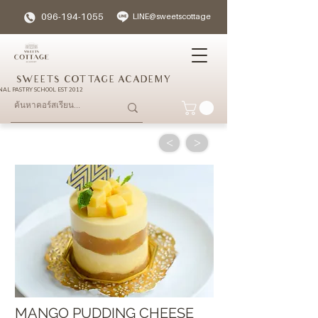
096-194-1055
LINE@sweetscottage
SWEETS COTTAGE ACADEMY
NAL PASTRY SCHOOL EST 2012
<
>
MANGO PUDDING CHEESE