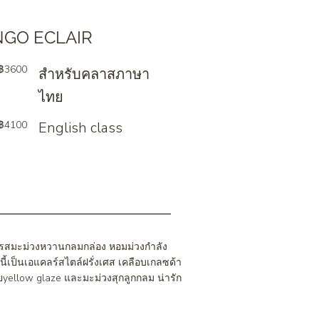
GO ECLAIR
฿3600
สำหรับคลาสภาษา
ไทย
฿4100
English class
รสมะม่วงหวานกลมกล่อง หอมม่วงกำลัง
นนี้เป็นเอแคลร์สไตล์ฝรั่งเศส เคลือบเกลซด้า
yellow glaze และมะม่วงสุกลูกกลม น่ารัก