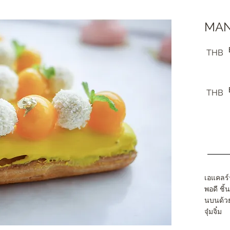
MAN
THB
THB
เอแคลร์
พอดี ชิ้
นบนด้วย
จุ๋มจิ๋ม