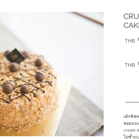
CRU
CAK
THB
THB
เค้กชิฟ
หอมและค
cream แ
ไม่ซ้ำแ