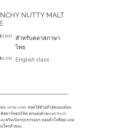
NCHY NUTTY MALT
E
฿3,600
สำหรับคลาสภาษา
ไทย
฿4,100
English class
ฟอน white malt, สอดไส้ด้วยถั่วอัลมอนด์อบ
ัสตาร์ทฮอร์ลิค ตกแต่งด้วยmalt fresh
ละครัมเบิลกรุบๆกรอบๆ หอมยั่วใจที่สุด แถม
บบใครด้วยนะ