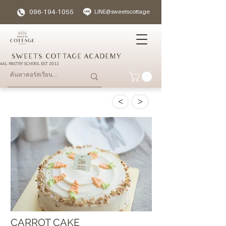
096-194-1055
LINE@sweetscottage
SWEETS COTTAGE ACADEMY
NAL PASTRY SCHOOL EST 2012
<
>
CARROT CAKE