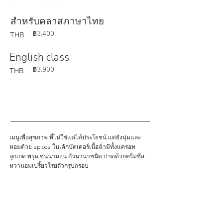
สำหรับคลาสภาษาไทย
฿3,400
THB
English class
฿3,900
THB
เมนูเพื่อสุขภาพ ที่ไม่ใช่แค่ได้ประโยชน์ แต่ยังนุ่มและ
หอมด้วย spices ในเค้กบัตเตอร์เนื้อฉ่ำมีทั้งแครอท
ลูกเกด พรุน ซฺนนามอน ถั่วนานาชนิด ปาดด้วยครีมชีส
หวานอมเปรี้ยวโรยถั่วกรุบกรอบ