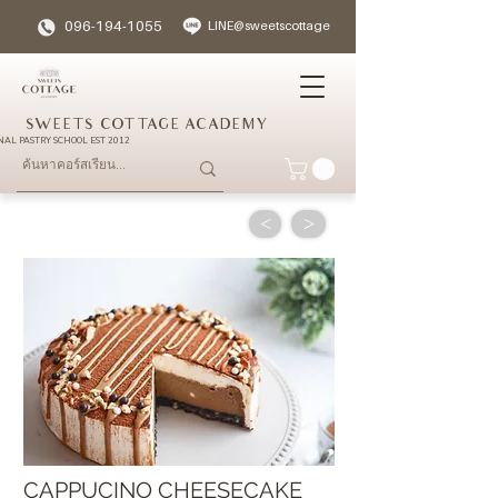
096-194-1055
LINE@sweetscottage
SWEETS COTTAGE ACADEMY
NAL PASTRY SCHOOL EST 2012
<
>
CAPPUCINO CHEESECAKE