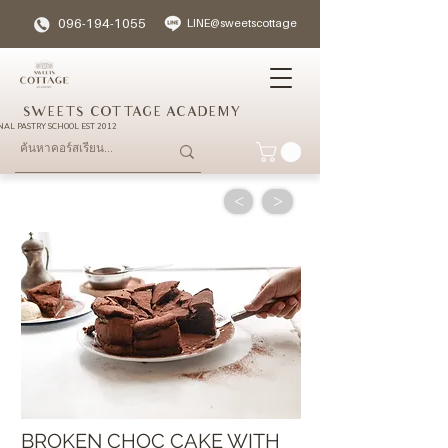
096-194-1055
LINE@sweetscottage
SWEETS COTTAGE ACADEMY
NAL PASTRY SCHOOL EST 2012
<
>
BROKEN CHOC CAKE WITH