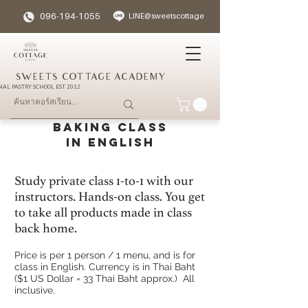
096-194-1055
LINE@sweetscottage
SWEETS COTTAGE ACADEMY
NAL PASTRY SCHOOL EST 2012
BAKING CLASS
IN ENGLISH
Study private class 1-to-1 with our
instructors. Hands-on class. You get
to take all products made in class
back home.
Price is per 1 person / 1 menu, and is for
class in English. Currency is in Thai Baht
($1 US Dollar = 33 Thai Baht approx.) All
inclusive.