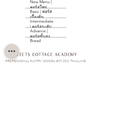
New Menu |
คอร์สใหม่
Basic | คอร์ส
ล่าสุด
เบื้องต้น
Intermediate
| คอร์สระดับ
Advance |
กลาง
คอร์สขั้นสูง
Bread
Course |
Drink
คอร์สขนมปัง
SWEETS COTTAGE ACADEMY
Course |
Cookie |
คอร์สเครื่อง
PROFESSIONAL PASTRY SCHOOL EST 2012, THAILAND
คอร์สคุ้กกี้
ดื่ม
Brownie |
คอร์สบราวนี
Dessert Cafe
| ขนมเปิด
Artist Cake
All Course
Group Course
คาเฟ่
Private Course
Long Programme
&
First-time Beginner Course
Consultation Service
Decoration
Professional
Group Activity Service
How to Apply
Chef Course
Contact Us
About us
Drink
Location
Gallery
Course |
Review